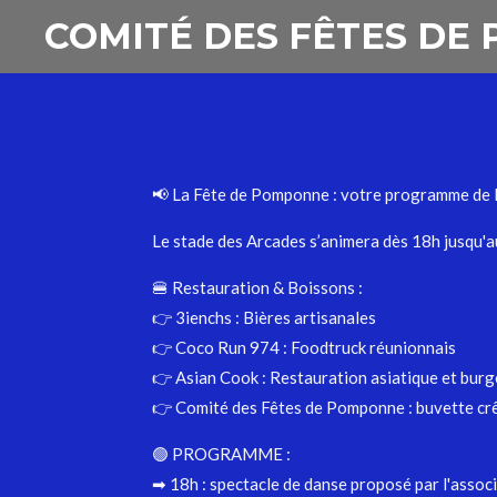
COMITÉ DES FÊTES DE
Passer
au
contenu
principal
📢 La Fête de Pomponne : votre programme de l
Le stade des Arcades s’animera dès 18h jusqu'au 
🍔 Restauration & Boissons :
👉 3ienchs : Bières artisanales
👉 Coco Run 974 : Foodtruck réunionnais
👉 Asian Cook : Restauration asiatique et burg
👉 Comité des Fêtes de Pomponne : buvette crê
🟢 PROGRAMME :
➡ 18h : spectacle de danse proposé par l'ass